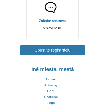
Začnite chatovať
V slovenčine
Spustite registráciu
Iné miesta, mestá
Brusel
Antverpy
Gent
Charleroi
Liège