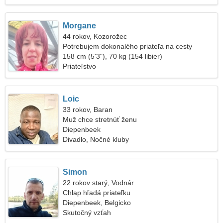
Morgane
44 rokov, Kozorožec
Potrebujem dokonalého priateľa na cesty
158 cm (5'3"), 70 kg (154 libier)
Priateľstvo
Loic
33 rokov, Baran
Muž chce stretnúť ženu
Diepenbeek
Divadlo, Nočné kluby
Simon
22 rokov starý, Vodnár
Chlap hľadá priateľku
Diepenbeek, Belgicko
Skutočný vzťah