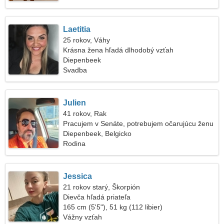
Laetitia
25 rokov, Váhy
Krásna žena hľadá dlhodobý vzťah
Diepenbeek
Svadba
Julien
41 rokov, Rak
Pracujem v Senáte, potrebujem očarujúcu ženu
Diepenbeek, Belgicko
Rodina
Jessica
21 rokov starý, Škorpión
Dievča hľadá priateľa
165 cm (5'5"), 51 kg (112 libier)
Vážny vzťah