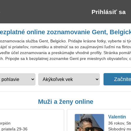
Prihlásiť sa
ezplatné online zoznamovanie Gent, Belgic
oznamovacia služba Gent, Belgicko. Pridajte krásne fotky, vyberte si t
ť si priateľov, romantiku a stretnúť sa so zaujímavými ľuďmi na flirt
uveďte účel zoznamovania a preskúmajte vhodné profily. Stránka pomáh
. Pripojte sa k bezplatnej zoznamke Gent pre miestnych obyvateľov, cu
Muži a ženy online
Valentin
orpión
36 rokov, St
 priateľa 29-36
Slobodný m