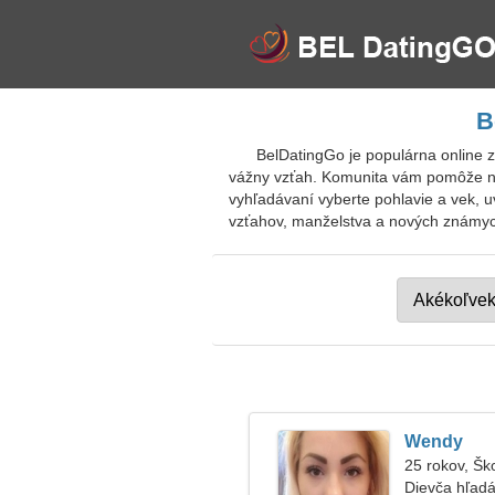
B
BelDatingGo je populárna online z
vážny vzťah. Komunita vám pomôže nájs
vyhľadávaní vyberte pohlavie a vek, 
vzťahov, manželstva a nových známych
Wendy
25 rokov, Šk
Dievča hľadá