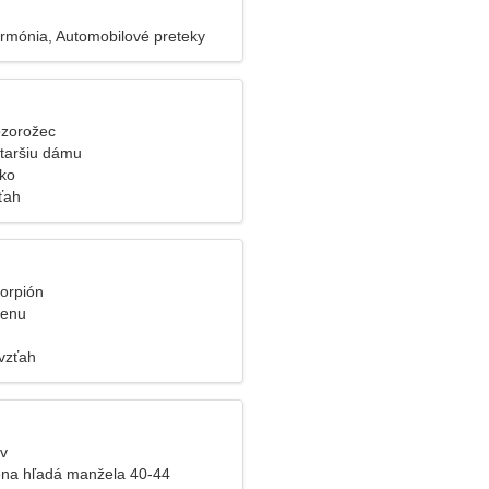
rmónia, Automobilové preteky
ozorožec
taršiu dámu
cko
ťah
korpión
ženu
vzťah
ev
na hľadá manžela 40-44