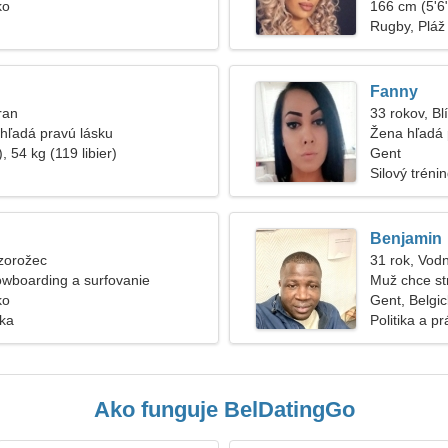
ko
166 cm (5'6"
Rugby, Pláž
Fanny
ran
33 rokov, Bl
hľadá pravú lásku
Žena hľadá 
, 54 kg (119 libier)
Gent
Silový tréni
Benjamin
zorožec
31 rok, Vod
wboarding a surfovanie
Muž chce st
ko
Gent, Belgi
ska
Politika a p
Ako funguje BelDatingGo