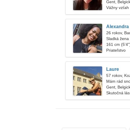
Gent, Belgic
Vážny vzťah
Alexandra
26 rokov, Ba
Sladká žena 
161 cm (5'4")
Priateľstvo
Laure
57 rokov, Ko
Mám rád sno
Gent, Belgic
Skutočná lá