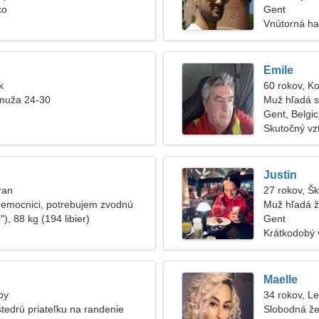
ko
Gent
Vnútorná ha
Emile
k
60 rokov, K
muža 24-30
Muž hľadá s
Gent, Belgi
Skutočný vz
Justin
ran
27 rokov, Š
nemocnici, potrebujem zvodnú
Muž hľadá 
), 88 kg (194 libier)
Gent
Krátkodobý 
Maelle
by
34 rokov, L
tedrú priateľku na randenie
Slobodná že