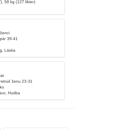
), 58 kg (127 libier)
íženci
pár 39-41
ng, Láska
nár
retnúť ženu 23-31
cko
rávo, Hudba