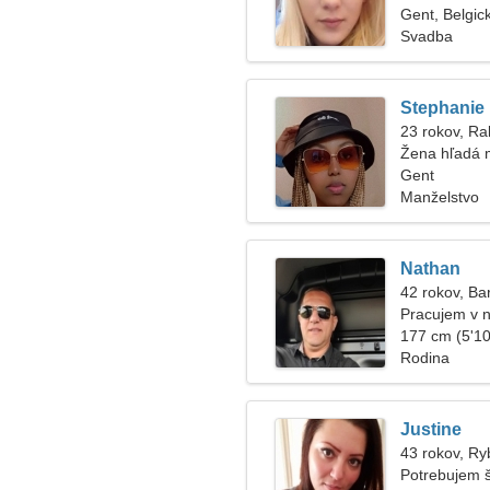
Gent, Belgic
Svadba
Stephanie
23 rokov, Ra
Žena hľadá 
Gent
Manželstvo
Nathan
42 rokov, Ba
Pracujem v 
ženu
177 cm (5'10"
Rodina
Justine
43 rokov, Ry
Potrebujem š