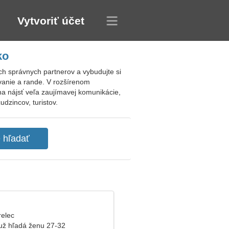
Vytvoriť účet
ko
ých správnych partnerov a vybudujte si
ovanie a rande. V rozšírenom
a nájsť veľa zaujímavej komunikácie,
dzincov, turistov.
relec
už hľadá ženu 27-32