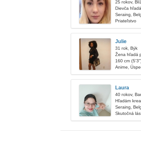
25 rokov, Blí
Dievča hľadá
Seraing, Bel
Priateľstvo
Julie
31 rok, Býk
Žena hľadá 
160 cm (5'3")
Anime, Úspe
Laura
40 rokov, Ba
Hľadám krea
cestovanie
Seraing, Bel
Skutočná lá