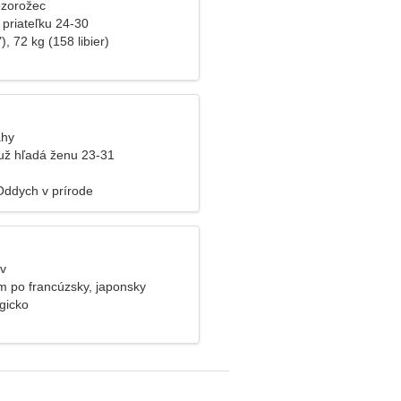
ozorožec
 priateľku 24-30
), 72 kg (158 libier)
áhy
už hľadá ženu 23-31
Oddych v prírode
ev
 po francúzsky, japonsky
gicko