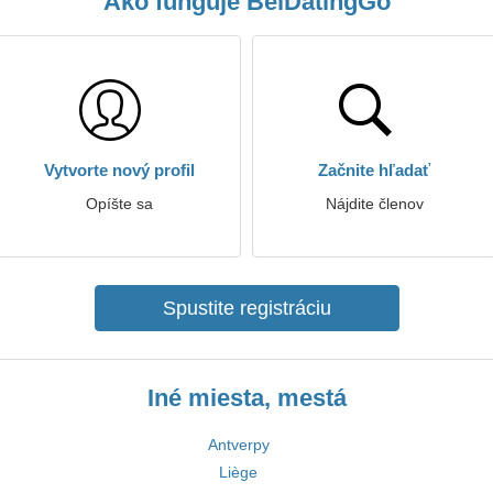
Ako funguje BelDatingGo
Vytvorte nový profil
Začnite hľadať
Opíšte sa
Nájdite členov
Spustite registráciu
Iné miesta, mestá
Antverpy
Liège