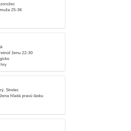
ozorožec
 muža 25-36
ak
retnúť ženu 22-30
gicko
 hry
rý, Strelec
 žena hľadá pravú lásku