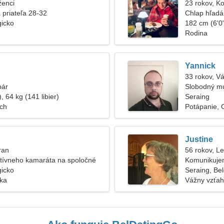
ženci
23 rokov, K
 priateľa 28-32
Chlap hľadá
gicko
182 cm (6'0"
Rodina
Yannick
33 rokov, V
pár
Slobodný m
, 64 kg (141 libier)
Seraing
ch
Potápanie, 
Justine
ran
56 rokov, L
tívneho kamaráta na spoločné
Komunikujem
gicko
Seraing, Bel
ska
Vážny vzťah