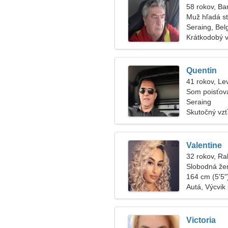
58 rokov, Ba
Muž hľadá s
Seraing, Bel
Krátkodobý 
Quentin
41 rokov, Le
Som poisťova
ženu
Seraing
Skutočný vz
Valentine
32 rokov, Ra
Slobodná že
164 cm (5'5")
Autá, Výcvik
Victoria