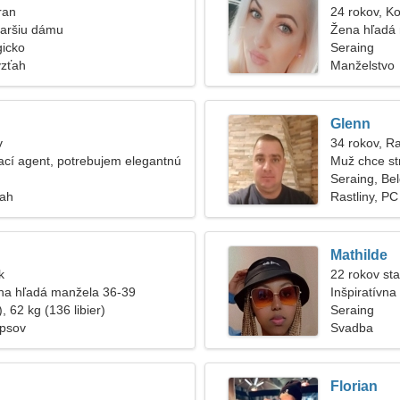
ran
24 rokov, K
taršiu dámu
Žena hľadá
gicko
Seraing
vzťah
Manželstvo
Glenn
v
34 rokov, R
cí agent, potrebujem elegantnú
Muž chce st
Seraing, Bel
ťah
Rastliny, PC
Mathilde
k
22 rokov sta
na hľadá manžela 36-39
Inšpiratívna
, 62 kg (136 libier)
Seraing
 psov
Svadba
Florian