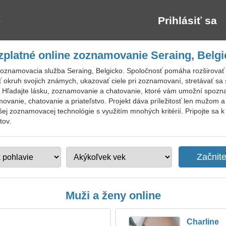
Prihlásiť sa
zplatné online zoznamovanie Seraing, Belgi
oznamovacia služba Seraing, Belgicko. Spoločnosť pomáha rozširovať o
 okruh svojich známych, ukazovať ciele pri zoznamovaní, stretávať sa s
. Hľadajte lásku, zoznamovanie a chatovanie, ktoré vám umožní spoznať
vanie, chatovanie a priateľstvo. Projekt dáva príležitosť len mužom 
 zoznamovacej technológie s využitím mnohých kritérií. Pripojte sa 
tov.
Muži a ženy online
Charline