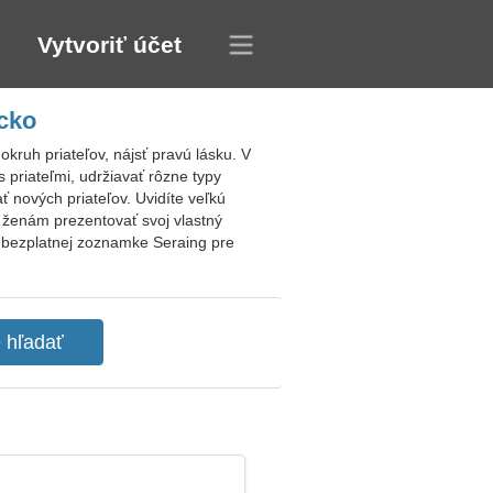
Vytvoriť účet
cko
kruh priateľov, nájsť pravú lásku. V
 priateľmi, udržiavať rôzne typy
 nových priateľov. Uvidíte veľkú
a ženám prezentovať svoj vlastný
k bezplatnej zoznamke Seraing pre