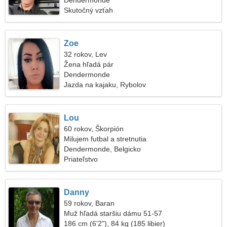
Dendermonde
Skutočný vzťah
Zoe
32 rokov, Lev
Žena hľadá pár
Dendermonde
Jazda na kajaku, Rybolov
Lou
60 rokov, Škorpión
Milujem futbal a stretnutia
Dendermonde, Belgicko
Priateľstvo
Danny
59 rokov, Baran
Muž hľadá staršiu dámu 51-57
186 cm (6'2"), 84 kg (185 libier)