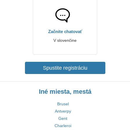
Začnite chatovať
V slovenčine
Spustite registráciu
Iné miesta, mestá
Brusel
Antverpy
Gent
Charleroi