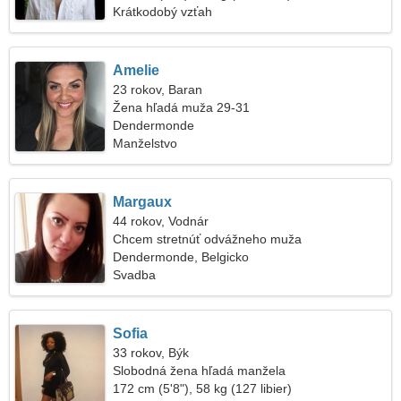
Krátkodobý vzťah
Amelie
23 rokov, Baran
Žena hľadá muža 29-31
Dendermonde
Manželstvo
Margaux
44 rokov, Vodnár
Chcem stretnúť odvážneho muža
Dendermonde, Belgicko
Svadba
Sofia
33 rokov, Býk
Slobodná žena hľadá manžela
172 cm (5'8"), 58 kg (127 libier)