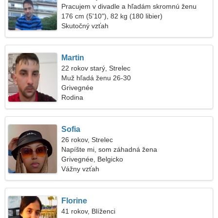
Pracujem v divadle a hľadám skromnú ženu
176 cm (5'10"), 82 kg (180 libier)
Skutočný vzťah
Martin
22 rokov starý, Strelec
Muž hľadá ženu 26-30
Grivegnée
Rodina
Sofia
26 rokov, Strelec
Napíšte mi, som záhadná žena
Grivegnée, Belgicko
Vážny vzťah
Florine
41 rokov, Blíženci