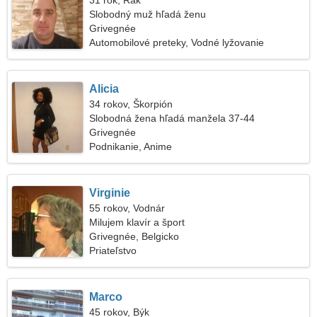
31 rok, Rak
Slobodný muž hľadá ženu
Grivegnée
Automobilové preteky, Vodné lyžovanie
Alicia
34 rokov, Škorpión
Slobodná žena hľadá manžela 37-44
Grivegnée
Podnikanie, Anime
Virginie
55 rokov, Vodnár
Milujem klavír a šport
Grivegnée, Belgicko
Priateľstvo
Marco
45 rokov, Býk