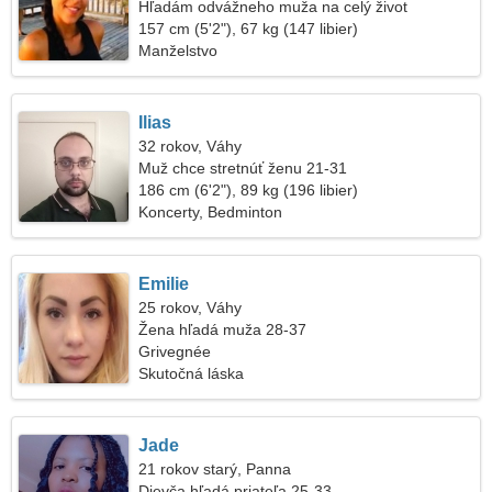
Hľadám odvážneho muža na celý život
157 cm (5'2"), 67 kg (147 libier)
Manželstvo
Ilias
32 rokov, Váhy
Muž chce stretnúť ženu 21-31
186 cm (6'2"), 89 kg (196 libier)
Koncerty, Bedminton
Emilie
25 rokov, Váhy
Žena hľadá muža 28-37
Grivegnée
Skutočná láska
Jade
21 rokov starý, Panna
Dievča hľadá priateľa 25-33