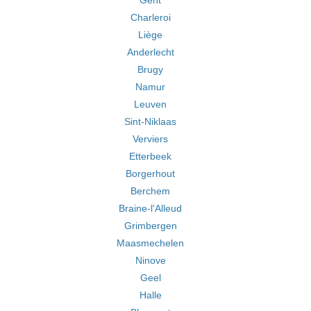
Gent
Charleroi
Liège
Anderlecht
Brugy
Namur
Leuven
Sint-Niklaas
Verviers
Etterbeek
Borgerhout
Berchem
Braine-l'Alleud
Grimbergen
Maasmechelen
Ninove
Geel
Halle