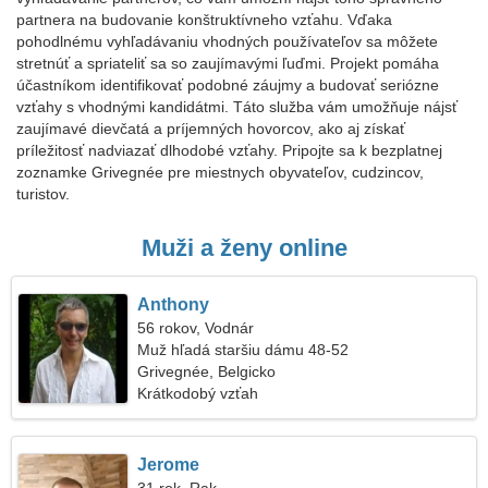
partnera na budovanie konštruktívneho vzťahu. Vďaka
pohodlnému vyhľadávaniu vhodných používateľov sa môžete
stretnúť a spriateliť sa so zaujímavými ľuďmi. Projekt pomáha
účastníkom identifikovať podobné záujmy a budovať seriózne
vzťahy s vhodnými kandidátmi. Táto služba vám umožňuje nájsť
zaujímavé dievčatá a príjemných hovorcov, ako aj získať
príležitosť nadviazať dlhodobé vzťahy. Pripojte sa k bezplatnej
zoznamke Grivegnée pre miestnych obyvateľov, cudzincov,
turistov.
Muži a ženy online
Anthony
56 rokov, Vodnár
Muž hľadá staršiu dámu 48-52
Grivegnée, Belgicko
Krátkodobý vzťah
Jerome