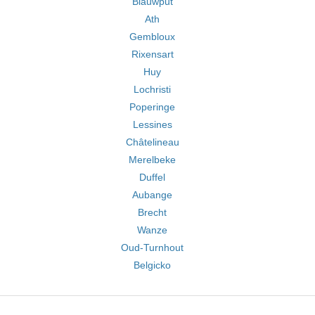
Blauwput
Ath
Gembloux
Rixensart
Huy
Lochristi
Poperinge
Lessines
Châtelineau
Merelbeke
Duffel
Aubange
Brecht
Wanze
Oud-Turnhout
Belgicko