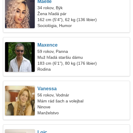
Maelle
34 rokov, Býk
Žena hľadá pár
162 cm (5'4"), 62 kg (136 libier)
Sociológia, Humor
Maxence
59 rokov, Panna
Muž hľadá staršiu dámu
183 cm (6'1"), 80 kg (176 libier)
Rodina
Vanessa
56 rokov, Vodnár
Mám rád šach a volejbal
Ninove
Manželstvo
Loic