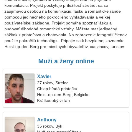
komunikáciu. Projekt poskytuje príležitosť stretnúť sa so
zaujímavou osobou na komunikáciu, lásku a romantické rande
pomocou jedinečného pokročilého vyhľadávania a veľkej
používateľskej základne. Projekt pomáha spoznať lásku a
budovať dlhodobé romantické vzťahy. Môžete mať jedinečný
zážitok z priateľstva a chatovania. Na zobrazenie fotografií členov
použite pokročilú technológiu. Pripojte sa k bezplatnej zoznamke
Heist-op-den-Berg pre miestnych obyvateľov, cudzincov, turistov.
Muži a ženy online
Xavier
27 rokov, Strelec
Chlap hľadá priateľku
Heist-op-den-Berg, Belgicko
Krátkodobý vzťah
Anthony
35 rokov, Býk