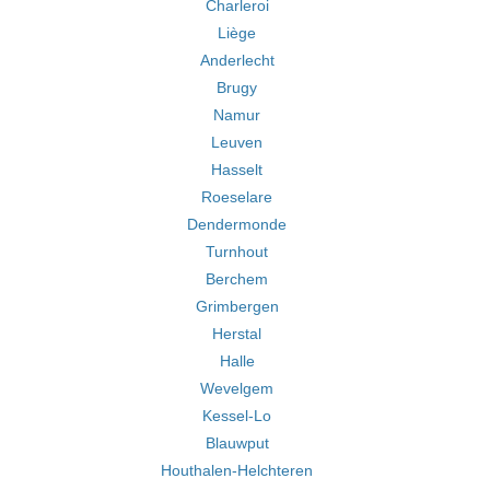
Charleroi
Liège
Anderlecht
Brugy
Namur
Leuven
Hasselt
Roeselare
Dendermonde
Turnhout
Berchem
Grimbergen
Herstal
Halle
Wevelgem
Kessel-Lo
Blauwput
Houthalen-Helchteren