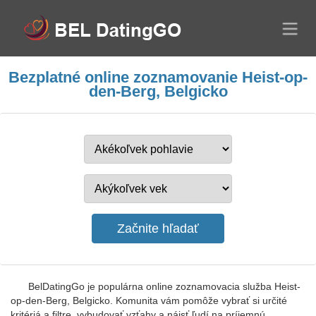
Bezplatné online zoznamovanie Heist-op-
den-Berg, Belgicko
BelDatingGo je populárna online zoznamovacia služba Heist-
op-den-Berg, Belgicko. Komunita vám pomôže vybrať si určité
kritériá a filtre, vybudovať vzťahy a nájsť ľudí na príjemnú