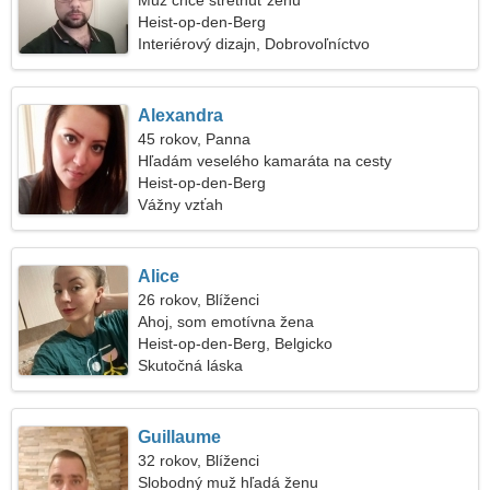
Muž chce stretnúť ženu
Heist-op-den-Berg
Interiérový dizajn, Dobrovoľníctvo
Alexandra
45 rokov, Panna
Hľadám veselého kamaráta na cesty
Heist-op-den-Berg
Vážny vzťah
Alice
26 rokov, Blíženci
Ahoj, som emotívna žena
Heist-op-den-Berg, Belgicko
Skutočná láska
Guillaume
32 rokov, Blíženci
Slobodný muž hľadá ženu