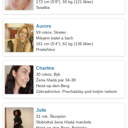
172 cm (5'8"), 55 kg (121 libier)
Svadba
Aurore
59 rokov, Strelec
Milujem balet a šach
161 cm (5'4"), 62 kg (136 libier)
Priateľstvo
Charline
30 rokov, Býk
Žena hľadá pár 34-38
Heist-op-den-Berg
Záhradníctvo, Prechádzky pod holým nebom
Julie
31 rok, Škorpión
Slobodná žena hľadá manžela
Heist-op-den-Berg, Belgicko