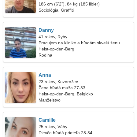
186 cm (6'2"), 84 kg (185 libier)
Sociológia, Graffiti
Danny
41 rokov, Ryby
Pracujem na klinike a hľadám skvelú ženu
Heist-op-den-Berg
Rodina
Anna
23 rokov, Kozorožec
Žena hľadá muža 27-33
Heist-op-den-Berg, Belgicko
Manželstvo
Camille
25 rokov, Váhy
Dievča hľadá priateľa 28-34