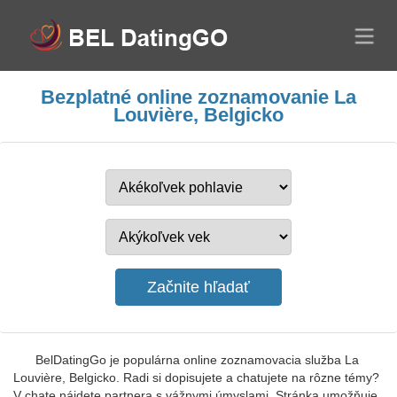
Bezplatné online zoznamovanie La
Louvière, Belgicko
BelDatingGo je populárna online zoznamovacia služba La
Louvière, Belgicko. Radi si dopisujete a chatujete na rôzne témy?
V chate nájdete partnera s vážnymi úmyslami. Stránka umožňuje