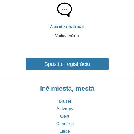
Začnite chatovať
V slovenčine
Spustite registráciu
Iné miesta, mestá
Brusel
Antverpy
Gent
Charleroi
Liège