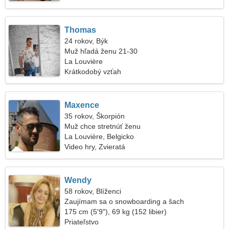
Thomas
24 rokov, Býk
Muž hľadá ženu 21-30
La Louvière
Krátkodobý vzťah
Maxence
35 rokov, Škorpión
Muž chce stretnúť ženu
La Louvière, Belgicko
Video hry, Zvieratá
Wendy
58 rokov, Blíženci
Zaujímam sa o snowboarding a šach
175 cm (5'9"), 69 kg (152 libier)
Priateľstvo