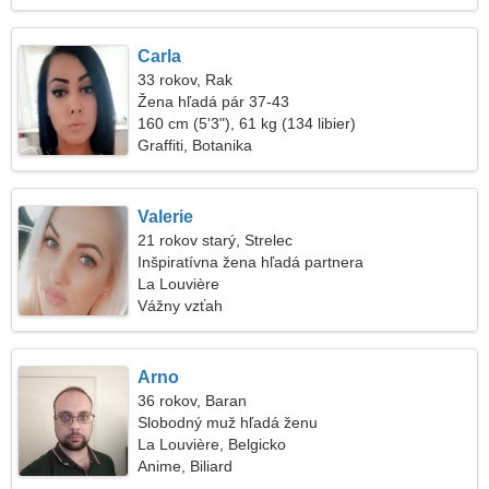
Carla
33 rokov, Rak
Žena hľadá pár 37-43
160 cm (5'3"), 61 kg (134 libier)
Graffiti, Botanika
Valerie
21 rokov starý, Strelec
Inšpiratívna žena hľadá partnera
La Louvière
Vážny vzťah
Arno
36 rokov, Baran
Slobodný muž hľadá ženu
La Louvière, Belgicko
Anime, Biliard