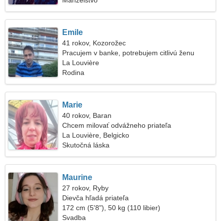
Manželstvo
Emile
41 rokov, Kozorožec
Pracujem v banke, potrebujem citlivú ženu
La Louvière
Rodina
Marie
40 rokov, Baran
Chcem milovať odvážneho priateľa
La Louvière, Belgicko
Skutočná láska
Maurine
27 rokov, Ryby
Dievča hľadá priateľa
172 cm (5'8"), 50 kg (110 libier)
Svadba