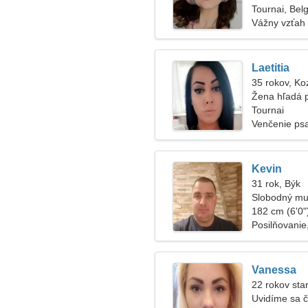
Tournai, Bel
Vážny vzťah
Laetitia
35 rokov, Ko
Žena hľadá 
Tournai
Venčenie psa
Kevin
31 rok, Býk
Slobodný mu
182 cm (6'0")
Posilňovani
Vanessa
22 rokov sta
Uvidíme sa č