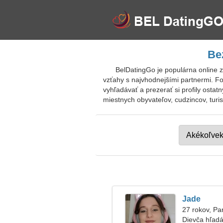
Be
BelDatingGo je populárna online 
vzťahy s najvhodnejšími partnermi. F
vyhľadávať a prezerať si profily ostat
miestnych obyvateľov, cudzincov, turis
Jade
27 rokov, P
Dievča hľadá