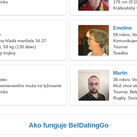
gicko
176 cm (5'10
Krátkodobý 
Emeline
v
58 rokov, V
na hľadá manžela 34-37
Komunikujem
, 59 kg (130 libier)
Tournai
ý trojboj
Svadba
Martin
elec
36 rokov, V
usmievavého muža na lyžovanie
Muž chce st
gicko
Tournai, Bel
Rugby, Soci
Ako funguje BelDatingGo