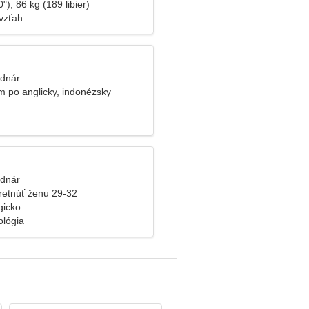
"), 86 kg (189 libier)
vzťah
odnár
 po anglicky, indonézsky
odnár
retnúť ženu 29-32
gicko
ológia