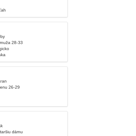
enu
ťah
yby
 muža 28-33
gicko
ska
aran
ženu 26-29
ak
taršiu dámu