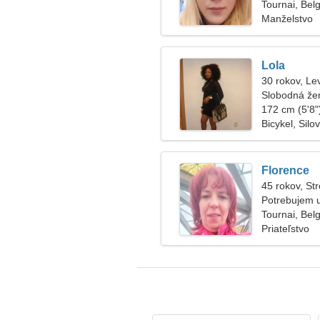
Tournai, Bel
Manželstvo
Lola
30 rokov, Le
Slobodná že
172 cm (5'8")
Bicykel, Silov
Florence
45 rokov, Str
Potrebujem 
Tournai, Bel
Priateľstvo