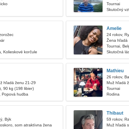
gicko
zanietenú ž
Tournai
Skutočný vz
Amelie
zorožec
24 rokov, R
pár
Žena hľadá
Tournai, Bel
, Kolieskové korčule
Skutočná lá
Mathieu
26 rokov, B
ž hľadá ženu 21-29
Muž hľadá 
, 90 kg (198 libier)
Tournai
e, Popová hudba
Rodina
Thibaut
rý, Býk
59 rokov, R
oskoro, som atraktívna žena
Muž hľadá s