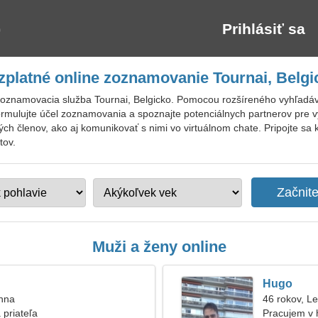
Prihlásiť sa
zplatné online zoznamovanie Tournai, Belgi
zoznamovacia služba Tournai, Belgicko. Pomocou rozšíreného vyhľadávan
ormulujte účel zoznamovania a spoznajte potenciálnych partnerov pre v
ných členov, ako aj komunikovať s nimi vo virtuálnom chate. Pripojte s
tov.
Muži a ženy online
Hugo
anna
46 rokov, L
 priateľa
Pracujem v 