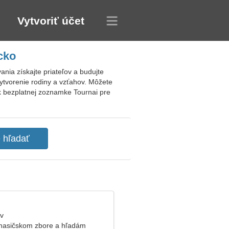
Vytvoriť účet
cko
ia získajte priateľov a budujte
ytvorenie rodiny a vzťahov. Môžete
a k bezplatnej zoznamke Tournai pre
ev
hasičskom zbore a hľadám