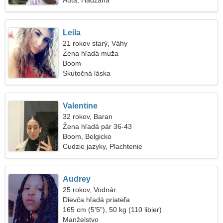
Autá, Hádzaná
Leila
21 rokov starý, Váhy
Žena hľadá muža
Boom
Skutočná láska
Valentine
32 rokov, Baran
Žena hľadá pár 36-43
Boom, Belgicko
Cudzie jazyky, Plachtenie
Audrey
25 rokov, Vodnár
Dievča hľadá priateľa
165 cm (5'5"), 50 kg (110 libier)
Manželstvo