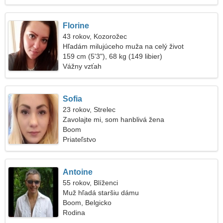
Florine
43 rokov, Kozorožec
Hľadám milujúceho muža na celý život
159 cm (5'3"), 68 kg (149 libier)
Vážny vzťah
Sofia
23 rokov, Strelec
Zavolajte mi, som hanblivá žena
Boom
Priateľstvo
Antoine
55 rokov, Blíženci
Muž hľadá staršiu dámu
Boom, Belgicko
Rodina