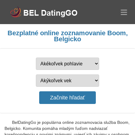
Bezplatné online zoznamovanie Boom,
Belgicko
BelDatingGo je populárna online zoznamovacia služba Boom,
Belgicko. Komunita pomáha mladým ľuďom nadviazať
korešpondenciu s novými známymi, uviesť ich záujmy v osobnom