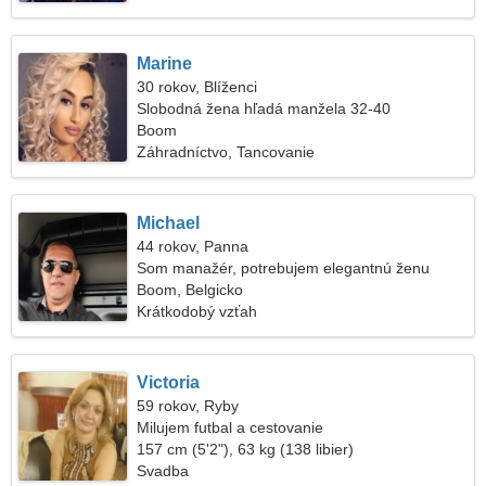
Marine
30 rokov, Blíženci
Slobodná žena hľadá manžela 32-40
Boom
Záhradníctvo, Tancovanie
Michael
44 rokov, Panna
Som manažér, potrebujem elegantnú ženu
Boom, Belgicko
Krátkodobý vzťah
Victoria
59 rokov, Ryby
Milujem futbal a cestovanie
157 cm (5'2"), 63 kg (138 libier)
Svadba