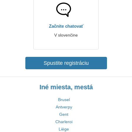
Začnite chatovať
V slovenčine
Spustite registráciu
Iné miesta, mestá
Brusel
Antverpy
Gent
Charleroi
Liège