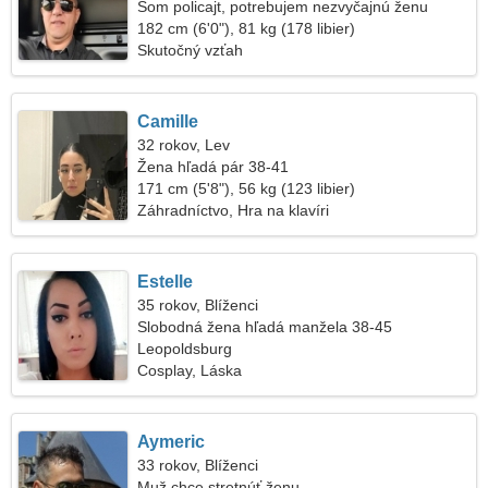
Som policajt, potrebujem nezvyčajnú ženu
182 cm (6'0"), 81 kg (178 libier)
Skutočný vzťah
Camille
32 rokov, Lev
Žena hľadá pár 38-41
171 cm (5'8"), 56 kg (123 libier)
Záhradníctvo, Hra na klavíri
Estelle
35 rokov, Blíženci
Slobodná žena hľadá manžela 38-45
Leopoldsburg
Cosplay, Láska
Aymeric
33 rokov, Blíženci
Muž chce stretnúť ženu