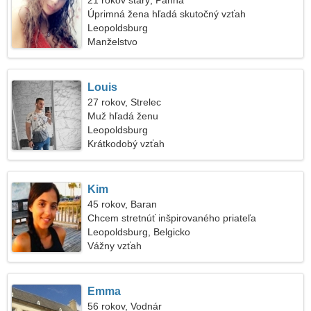
21 rokov starý, Panna
Úprimná žena hľadá skutočný vzťah
Leopoldsburg
Manželstvo
Louis
27 rokov, Strelec
Muž hľadá ženu
Leopoldsburg
Krátkodobý vzťah
Kim
45 rokov, Baran
Chcem stretnúť inšpirovaného priateľa
Leopoldsburg, Belgicko
Vážny vzťah
Emma
56 rokov, Vodnár