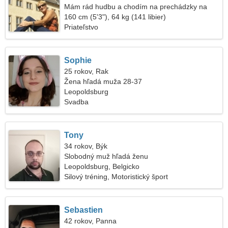
Mám rád hudbu a chodím na prechádzky na
čerstvý vzduch
160 cm (5'3"), 64 kg (141 libier)
Priateľstvo
Sophie
25 rokov, Rak
Žena hľadá muža 28-37
Leopoldsburg
Svadba
Tony
34 rokov, Býk
Slobodný muž hľadá ženu
Leopoldsburg, Belgicko
Silový tréning, Motoristický šport
Sebastien
42 rokov, Panna