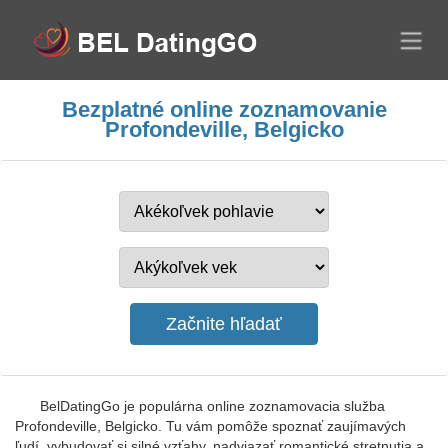
Bezplatné online zoznamovanie
Profondeville, Belgicko
BelDatingGo je populárna online zoznamovacia služba
Profondeville, Belgicko. Tu vám pomôže spoznať zaujímavých
ľudí, vybudovať si silné vzťahy, nadviazať romantické stretnutia a