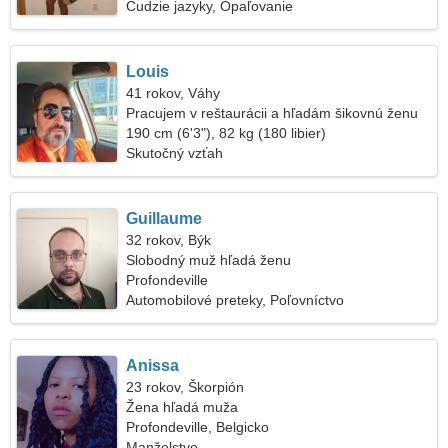
Cudzie jazyky, Opaľovanie
Louis
41 rokov, Váhy
Pracujem v reštaurácii a hľadám šikovnú ženu
190 cm (6'3"), 82 kg (180 libier)
Skutočný vzťah
Guillaume
32 rokov, Býk
Slobodný muž hľadá ženu
Profondeville
Automobilové preteky, Poľovníctvo
Anissa
23 rokov, Škorpión
Žena hľadá muža
Profondeville, Belgicko
Manželstvo