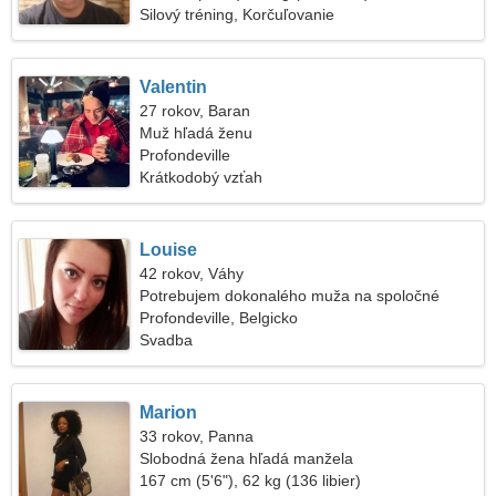
Silový tréning, Korčuľovanie
Valentin
27 rokov, Baran
Muž hľadá ženu
Profondeville
Krátkodobý vzťah
Louise
42 rokov, Váhy
Potrebujem dokonalého muža na spoločné
cestovanie
Profondeville, Belgicko
Svadba
Marion
33 rokov, Panna
Slobodná žena hľadá manžela
167 cm (5'6"), 62 kg (136 libier)