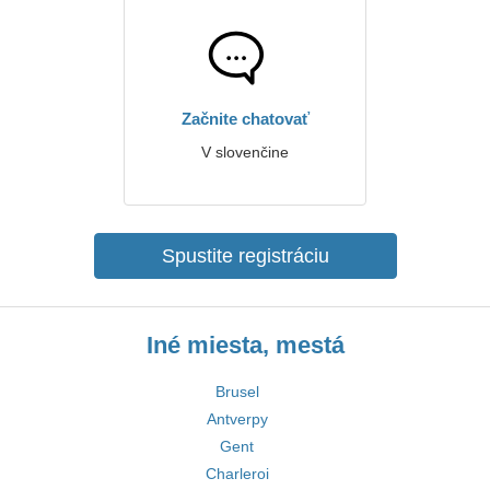
Začnite chatovať
V slovenčine
Spustite registráciu
Iné miesta, mestá
Brusel
Antverpy
Gent
Charleroi