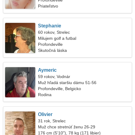
Profondeville
Priateľstvo
Stephanie
60 rokov, Strelec
Milujem golf a futbal
Profondeville
Skutočná láska
Aymeric
59 rokov, Vodnár
Muž hľadá staršiu dámu 51-56
Profondeville, Belgicko
Rodina
Olivier
31 rok, Strelec
Muž chce stretnúť ženu 26-29
176 cm (5'10"), 78 kg (171 libier)