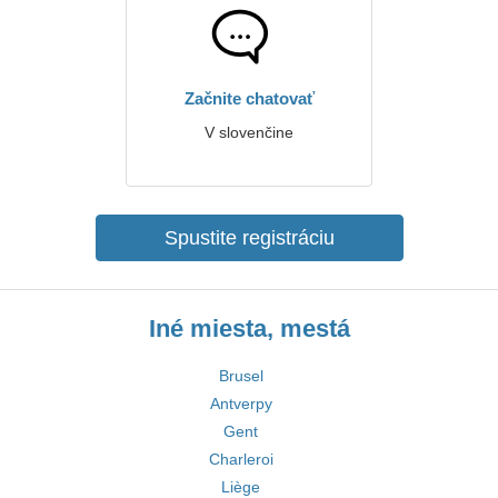
Začnite chatovať
V slovenčine
Spustite registráciu
Iné miesta, mestá
Brusel
Antverpy
Gent
Charleroi
Liège