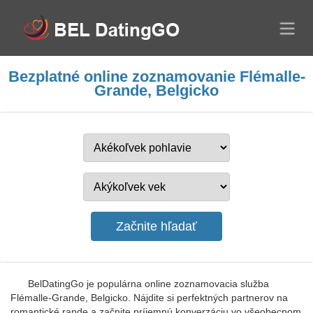
Bezplatné online zoznamovanie Flémalle-
Grande, Belgicko
BelDatingGo je populárna online zoznamovacia služba
Flémalle-Grande, Belgicko. Nájdite si perfektných partnerov na
romantické rande a začnite príjemnú konverzáciu vo všeobecnom