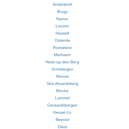
Anderlecht
Brugy
Namur
Leuven
Hasselt
Ostende
Roeselare
Merksem
Heist-op-den-Berg
Grimbergen
Ninove
Sint-Amandsberg
Binche
Lommel
Geraardsbergen
Kessel-Lo
Beersel
Diest