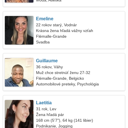
Móda, Atletika
Emeline
22 rokov starý, Vodnár
Krásna žena hľadá vážny vzťah
Flémalle-Grande
Svadba
Guillaume
36 rokov, Váhy
Muž chce stretnúť ženu 27-32
Flémalle-Grande, Belgicko
Automobilové preteky, Psychológia
Laetitia
31 rok, Lev
Žena hľadá pár
168 cm (5'7"), 64 kg (141 libier)
Podnikanie, Jogging