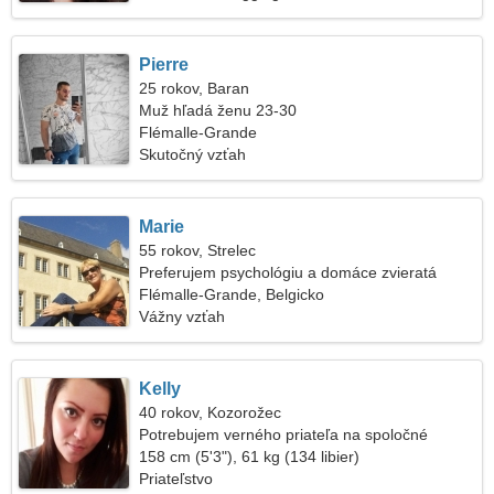
Pierre
25 rokov, Baran
Muž hľadá ženu 23-30
Flémalle-Grande
Skutočný vzťah
Marie
55 rokov, Strelec
Preferujem psychológiu a domáce zvieratá
Flémalle-Grande, Belgicko
Vážny vzťah
Kelly
40 rokov, Kozorožec
Potrebujem verného priateľa na spoločné
cestovanie
158 cm (5'3"), 61 kg (134 libier)
Priateľstvo