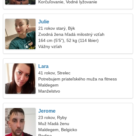
Korčuľovanie, Vodné lyžovanie
Julie
21 rokov starý, Býk
Zvodná žena hľadá milostný vzťah
164 cm (5'5"), 52 kg (114 libier)
Vážny vzťah
Lara
41 rokov, Strelec
Potrebujem priateľského muža na fitness
Maldegem
Manželstvo
Jerome
23 rokov, Ryby
Muž hľadá ženu
Maldegem, Belgicko
Rodina