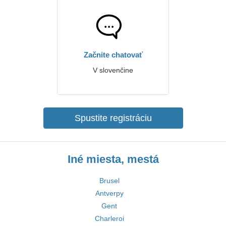
Začnite chatovať
V slovenčine
Spustite registráciu
Iné miesta, mestá
Brusel
Antverpy
Gent
Charleroi