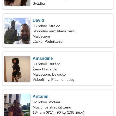
Svadba
David
35 rokov, Strelec
Slobodný muž hľadá ženu
Maldegem
Láska, Podnikanie
Amandine
30 rokov, Blíženci
Žena hľadá pár
Maldegem, Belgicko
Videofilmy, Písanie hudby
Antonin
32 rokov, Vodnár
Muž chce stretnúť ženu
184 cm (6'1"), 90 kg (198 libier)