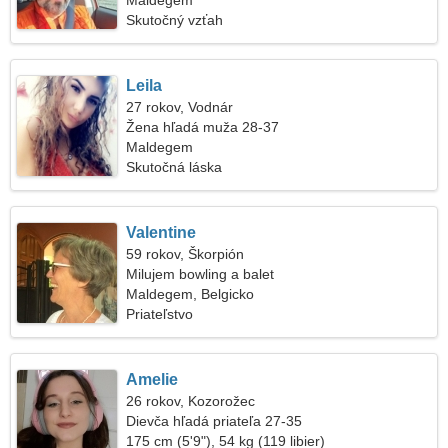
Maldegem
Skutočný vzťah
Leila
27 rokov, Vodnár
Žena hľadá muža 28-37
Maldegem
Skutočná láska
Valentine
59 rokov, Škorpión
Milujem bowling a balet
Maldegem, Belgicko
Priateľstvo
Amelie
26 rokov, Kozorožec
Dievča hľadá priateľa 27-35
175 cm (5'9"), 54 kg (119 libier)